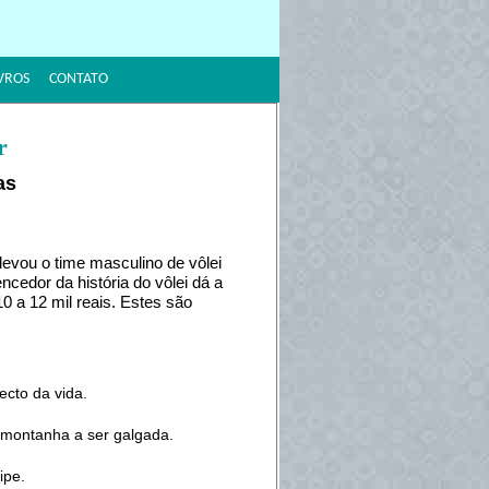
VROS
CONTATO
r
as
levou o time masculino de vôlei
encedor da história do vôlei dá a
0 a 12 mil reais. Estes são
cto da vida.
 montanha a ser galgada.
ipe.