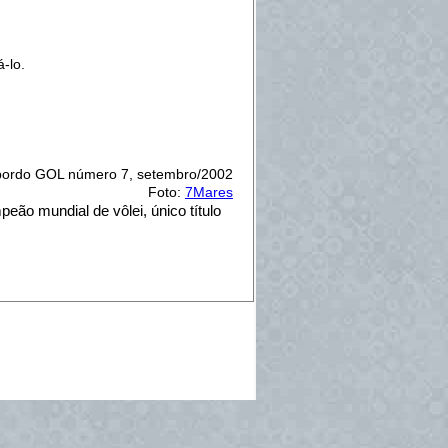
-lo.
 bordo GOL número 7, setembro/2002
Foto:
7Mares
eão mundial de vôlei, único título